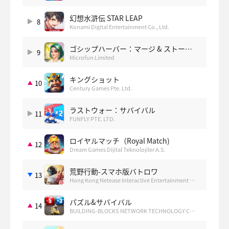
幻想水滸伝 STAR LEAP
8
Konami Digital Entertainment Co., Ltd.
ゴシップハーバー：マージ & ストーリ
9
Microfun Limited
ー
キングショット
10
Century Games Pte. Ltd.
ラストウォー：サバイバル
11
FUNFLY PTE. LTD.
ロイヤルマッチ（Royal Match)
12
Dream Games Dijital Teknolojiler A.S.
荒野行動-スマホ版バトロワ
13
Hong Kong Netease Interactive Entertainment Limited
パズル&サバイバル
14
BUILDING-BLOCKS NETWORK TECHNOLOGY CO.,LIMITED