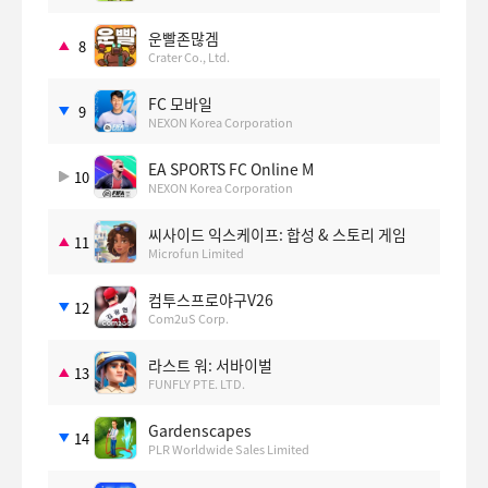
운빨존많겜
8
Crater Co., Ltd.
FC 모바일
9
NEXON Korea Corporation
EA SPORTS FC Online M
10
NEXON Korea Corporation
씨사이드 익스케이프: 합성 & 스토리 게임
11
Microfun Limited
컴투스프로야구V26
12
Com2uS Corp.
라스트 워: 서바이벌
13
FUNFLY PTE. LTD.
Gardenscapes
14
PLR Worldwide Sales Limited