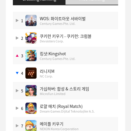
WOS: 화이트아웃 서바이벌
1
Century Games Pte. Ltd.
쿠키런 키우기 - 쿠키런: 크럼블
2
Devsisters Corp.
킹샷:Kingshot
3
Century Games Pte. Ltd.
리니지M
4
NC Corp.
가십하버: 합성 & 스토리 게임
5
Microfun Limited
로얄 매치 (Royal Match)
6
Dream Games Dijital Teknolojiler A.S.
메이플 키우기
7
NEXON Korea Corporation