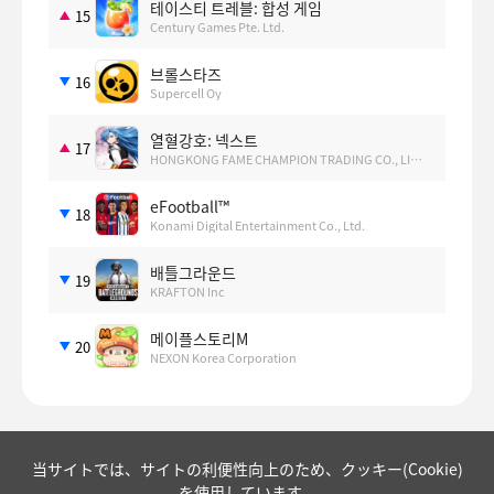
테이스티 트레블: 합성 게임
15
Century Games Pte. Ltd.
브롤스타즈
16
Supercell Oy
열혈강호: 넥스트
17
HONGKONG FAME CHAMPION TRADING CO., LIMITED
eFootball™
18
Konami Digital Entertainment Co., Ltd.
배틀그라운드
19
KRAFTON Inc
메이플스토리M
20
NEXON Korea Corporation
当サイトでは、サイトの利便性向上のため、クッキー(Cookie)
を使用しています。