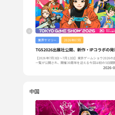
‹
業界サマリー
2026年07月
『ホロドリ』リリース翌日Gross首位獲得、『初音ミク』新作スマホゲームが今秋配信
新作スマホゲームのリリ
【2026年7月3日〜7月12日】東京ゲームショウ2026の
ループ「ホロライブ」初
一覧が公開され、開催30周年を迎える今回は初の5日間
00万DL、Gross
2026-07-28
なる。スマホゲーム領域では、ホロライブ初の公式スマ
2026-0
スマホゲームが発表さ
ム『hololive Dreams』の全世界同時リリース日決定、
タイトルのリリース・
ンUP』のリリース日決定と事前登録100万人突破、『モ
ーストライク』×「呪術廻戦」コラボ第3弾、HoYoverse
ースメディアを参考に
新作『崩壊：ネクサスアニマ』のクローズドテスト開始
中国
新作・IP活用に関する発表が相次いだ。 主なゲーム業界ニュー
ス ※：本記事はプレスリリース・提携ニュースメディアを
eams』（略称「ホロド
参考に作成 TGS2026出展社公開、51の国・地域から759社
された。 『hol
が参加 コンピュータエンターテインメント協会（CESA）は7月
ムス）』（略称「ホロド
8日、「東京ゲームショウ2026」の出展社一覧を公開し
イブ」所属の総勢50名
催30周年となる今回は、初の5日間開催となる。 同日時点の出