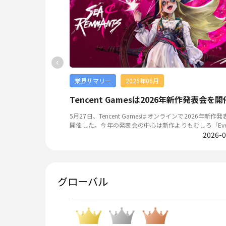
初の公式スマートフォ
展社数は国内484社、海外275社の計759社で、展示規模は3
したテーマパークを舞
6小間。前年の46を上回る51の国・地域からの出展が決
はホロライブメンバー
いる。開催期間は2026年9月17日から21日までで、ビジ
」の完成を目指す。サ
イは9月17日と18日、一般公開日は9月19日から21日ま
最高レアを選択して獲
日間。会場は幕張メッセ。主催者は会期中の来場者数を3
25曲追加キャンペー
と見込んでいる。 日本企業からは、スクウェア・エニックス、
‹
カプコン、セガ、コナミデジタルエンタテインメント、
累計150万人を突破
イナムコエンターテインメント、コーエーテクモゲーム
ット3枚が報酬として追
った国内大手に加え、海外ではUbisoft、Xbox、Epic Ga
業界サマリー
2026年06月
Electronic Arts（EA）、Razerなど世界的なゲーム・プ
ォーム企業も出展。 一方、中国からはTencent Games、NetEas
Archosaur Gamesは新作「Lord of Mysteries:愚者」を発表
Tencent Gamesは2026年新作発表会を開
e Games、HoYoverseなどをはじめとする大手ゲーム
時より新たに日本ユーザ
展は現時点で確認されていない。代わりに、Enigmatrix G
ているArchosau
5月27日、Tencent Gamesはオンラインで2026年新作
専用「レノックス2」
やMINELOADER STUDIOSなどのゲーム開発会社、EA SEM
「Lord of Myst
開催した。今年の発表会の中心は新作よりもむしろ「Everg
り日本での正式サービ
anghai）のような開発支援企業、MOZA RacingやEPOM
て開発した新作を初めて
2026-07-21
n Game」に置かれており、会場で紹介されたタイトルは
2026-0
といったゲーミングデバイスメーカーなど、周辺機器・B
of Mysteries:
本であった。その中には「Honor Of Kings」や「PUBG M
本プレイ無料。 『ヴ
開発支援・インディーまで幅広い企業が出展を予定して
キャラクターデザイン
e」、「Dungeon & Fighter」といった長年運営されて
ヴァンパイアのモチーフ
画像出典：東京ゲームショウ公式HP、一般社団法人コンピ
 Gamesは原作小説の
トルが最も多くスポットライトを浴びていた。 5月ゲーム
を特徴としており、韓
ュータエンターテインメント協会 プレスリリース ホロライ
現し、イギリス風のア
版号発行 5月に計154タイトルが国産ゲーム版号を取得し、4タ
グローバル
pp Storeの両方でセ
ブ初の公式スマホゲーム、7月23日に全世界同時配信決定 Qua
特徴だと公表した。さ
イトルが海外ゲーム版号を取得した。国産ゲームではNete
年に韓国でサービスを開
iArtsは、カバーと共同開発するスマートフォン向けゲーム
なく、 アニメ版「Lord
Gamesから初公開された中華風アクションRPG「詭影蔵
も長く1位を獲得した
lolive Dreams（ホロライブ ドリームス）』（「ホロ
取得したと判明している。
最も注目された作品であるが、本作に関する情報は一切
を、2026年7月23日に全世界同時リリースすると発表した。
めいたタイトルとなっている。また、Tencent Gamesか
はじめ、ゴールドおよび
作はVTuberグループ「ホロライブ」初の公式スマートフ
得した。国産タイトル
ニメ調RPG「Chasing Kaleidorider」とNuverseからのPa
イベントやデイリーイ
けゲームで、ホロライブ所属タレント50名以上が参加す
arty Game「奥星熱
me「ATOM」もそれぞれ版号を取得。今月の版号を取得