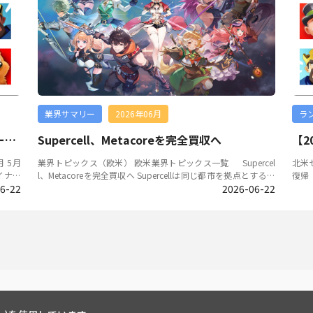
を目指
式タイトル、ゲームジャンル、配信時期、開発・運営会社など
催。
認でき
【公式サイト】https://jihuang.qq.com/cp/a20230420xjy/pc/
生ま
大画面
は公表されていなかったが、公式Xでは現在フォロワー数3万人
が当
ov.c
index_p.html【公式Weibo】https://weibo.com/u/75993639
け、
応する
突破記念のフォロー＆リポストキャンペーンが行われている。
ばした。 ※フォロワーランキングは、
1461.
54 人気PCゲームをベースに再開発された最新スマホ版 本
レイ
として
画像出典：MAPPA公式YouTubeチャンネル「アニメ『チ
ov.c
作はKleiから正式にライセンスを得ており、PC版「Don’t Starv
ぞれ
ェンソーマン』スマホゲーム OPムービー｜Chainsaw Man Mo
7910.
e Together」をベースに開発された全く新しいサバイバルスマ
する
bile Game - Opening Movie」スクリーンショット Sanrio G
ホゲームである。プレイヤーはファンタジー世界へ足を踏み入
徴となる。 ▲本作はオー
ames初のスマホゲームが2027年リリース決定、現在CBT参加
ッシュ
れ、極めて高い自由度を誇る探検、挑戦、生存、そして成長の
る、中
トフォン
者を募集中 6月28日、株式会社サンリオは横浜みなとみらいで
C/スマ
旅を始め、スリリングで楽しいサバイバルの繰り返しを体験で
てい
（水）
開催された「サンリオフェス2026」にて自社ゲームブランドS
きる。 ▲「Don‘t Starve: Newhome」公式キービジュアル
が持っている 画像出典:
業界サマリー
2026年06月
ラ
anrio Games初のスマートフォン向けタイトルとして、ダンス
右）ス
▲PC端末の原作より自由探索というプレイ要素を大幅に強
替え＞
00万
＆リズムゲーム『Sanrio Kawaii Me Live!（サンリオカワイイミ
版号を取
化していることが本作の特徴となる 画像出典：TapTap
式サイ
【2026年5月】海外ストア・プラットフォームランキング
Supercell、Metacoreを完全買収へ
キャラ
ライブ！）』を初公開した。サンリオキャラクターのコーディ
幻想之刃（Huan-Xiang-Zhi-Ren） ＜ローグライクRPG＞幻想
た、
コーモ
ネートやダンスを楽しめる内容で、2027年のリリースを予定し
之刃（Huan-Xiang-Zhi-Ren）MengMengShua Studio（猛猛刷
キャ
業界トピックス（欧米） 欧米業界トピックス一覧 Supercell、Metacoreを完全買収へ Supercellは同じ都市を拠点とするゲーム開発会社Metacoreを完全買収し、Metacoreが運営している人気タイトル「Merge Mansion」をSupercellの長期運営するゲームポートフォリオに正式に加えることを発表した。この買収に伴い、Metacoreは同時に業務再編を開始することも発表。フィンランド国内で最大160人の人員削減を計画しており、ドイツとスウェーデンの事業についても調整・評価が行われている。Metacoreの前身は2014年に設立されたEverywear Gamesであり、2018年前後にスマホカジュアルゲーム分野に進出し始めた。その時点でSupercellは、約500万ユーロの初期投資を行った。2020年9月に「Merge Mansion」が正式にグローバル配信されると、Supercellはさらに約1500万ユーロの追加投資を行い、1000万ユーロの与信枠を設定した。2021年にはゲームの大規模なグローバル展開を支援するため、1.5億ユーロの信用枠を設定した。買収に至るまでに、SupercellはすでにMetacoreの約70％の株を保有する筆頭株主であり、累計投資額は1.8億ユーロに達した。今回の「完全買収」は、本質的には、長年にわたり投資を行ってきた既存株主が中核資産を完全に自社の傘下に置くことを意味している。 ▲MetacoreはSupercellと同じ都市を拠点とするフィンランドのスマホゲームデベロッパー ▲SupercellはMetacoreの完全買収により、カジュアルゲーム分野で競争力をさらに高めている 画像出典：Supercell、Metacore公式サイト記事リンク：http://www.gamelook.com.cn/2026/05/592669/ Google、払い戻しによる不正防止対策およびチャージバック費用負担に関する変更 Googleは払い戻し制度の不正利用を抑制するため、安全対策および不正検出機能を強化し、2026年後半以降、 Google Playのチャージバック（代金請求の差し戻し）の費用をGoogle Playとデベロッパーで分担することとなった。チャージバックとは、ユーザーが金融機関に直接行う異議申し立てであり、チャージバックが発生した場合の費用は次のように分担される。デベロッパーの負担: 購入価格（Google Playのサービス手数料を除く）と、金融機関が請求するチャージバック関連料金。Google Playの負担: 当該取引のサービス手数料は、引き続きGoogle Playが負担。この変更の適用に先立ち、チャージバックの管理に積極的に取り組めるよう、2026年7月に新たな任意利用のReview Refund APIをリリースする予定である。使用することで、注文の履行状況やアイテムの消費状況など、重要なトランザクション情報をGoogle Playと共有できるようになる。この情報により、Google Playは不正なチャージバックをより正確に特定し、デベロッパーに代わり異議を申し立てることができる。一連の変更により、エコシステムの健全性をより強固に保護するとともに、Google Playとデベロッパーが連携して不正行為や不正利用の防止ができるようになる。これまでチャージバックが発生した場合、実質的にはGoogle側の負担が大きく、Googleが損失を吸収しており、デベロッパー側は直接的な負担は限定的であるケースが多かった。今後は、アプリ開発者側の負担が増え、開発側が赤字になる可能性がある。 ▲Google Playの払い戻しポリシーは2026年後半以降に更新される予定であり、開発側の負担が増加する 画像出典：Google Playのキャプチャー記事リンク：https://support.google.com/googleplay/android-developer/answer/17068375 Grand Gamesがハイブリッドカジュアルモバイルゲームを拡張するため7,000万ドルを調達 トルコのカジュアルゲームデベロッパーであるGrand Gamesは、スマホ端末のハイブリッドカジュアルゲーム市場に進出して業務規模を拡大するため、5月中旬にSeries Bで7,000万ドルを調達した。Grand Gamesは革新的なハイブリッドカジュアルゲームモデルにより、グローバルモバイルゲーム市場で主導的な地位を確立している。ハイブリッドカジュアルゲームという新興ジャンルは、ハイパーカジュアルゲームの軽量で「タップしてすぐに遊べる」特性と、ミッドコアゲームが求めるユーザー維持率及び収益化能力を兼ね備えている。Grand Gamesがサービス提供している人気タイトルである「Magic Sort」は、アメリカのApp StoreのFree Rankingで最高1位を記録し、さらにその他のタイトルの累計ダウンロード数は5,000万を超え、全世界200以上の国と地域に広がっている。Grand Gamesはオランダで設立されたものの、事業運営と人材戦略はトルコに深く根ざしていて、トルコのゲーム開発の潜在能力を国際資本市場と見事に結びつけ、世界中のゲーム開発者や投資家に対して、新興市場の成長機会を示している。 ▲Grand Gamesはトルコを拠点とする企業で、資金調達によりグローバル市場でさらに業務拡大する意図がうかがえる ▲Grand Gamesが開発したパズルゲーム「Magic Sort」はグローバル市場で大きな成功を収めている 画像出典：Grand Games会社公式サイト記事リンク：http://www.gamelook.com.cn/2026/05/593407/ Tencent、インドのオレンジエコノミー（創造経済）を支援するために100万ドル以上を出資 Tencentはインドのサービス輸出促進委員会（SEPC）およびインドゲーム開発者協会（GDAI）との間で覚書（MoU）を締結し、インドのアニメーション、VFX（視覚効果）、ゲーム、コミック（AVGC）分野における人材育成、エコシステム構築、および業界内協力のため、長期的な協力の枠組みを構築することを約束した。3年間の契約に基づき、Tencentはカリキュラム開発、専門トレーニング、メンター指導、スタートアップ支援など複数の分野において、100万ドル以上の投資を行う。具体的な取り組みとして、毎年1万人以上の学生を対象とした全国規模でのゲーム制作イベント「National Game Jam」の開催、教育者向けの「Train-the-Trainer」プログラムの実施、およびインドゲーム開発者カンファレンス（IGDC）への参加が含まれている。覚書の調印式はニューデリーで行われ、政府機関、業界団体、ならびにインド各地のゲームおよびクリエイティブテクノロジーエコシステムの学術代表が出席した。インドはアジアで最も急速に成長しているゲーム市場の一つであり、2028年までにプレイヤー消費額が15億ドルに達すると予測されている。Tencentは「Honor of Kings」のようなグローバルタイトルの展開や、現地ゲーム、eスポーツ、クリエイターコミュニティの長期的な支援などを通じて、インド市場でのプレゼンスを構築しようとする姿勢を示している。 ▲Tencentはインドのオレンジエコノミー（創造経済）を支援するために100万ドル以上を出資する予定で、それを通じて急速に成長しているインドのスマホゲーム市場に事前に布石を打つ 画像出典：公式リリース記事リンク：https://www.tencent.com/index.php/zh-cn/articles/2202330.html Embracer Groupは傘下企業を2つのグループに再編 Embracer Groupは自社傘下のFellowship Entertainmentを2027年に分社化し、同グループを2つの上場企業に分割する計画を発表した。この体制再編は、ゲーム開発やテーブルトップゲームなどの事業セグメントごとに経営の効率化と成長戦略の明確化を図ることを目的としている。発表された計画によると、分社化されたFellowship Entertainmentは有力なゲームタイトルを多数保有しており、「ロード・オブ・ザ・リング」、「ホビット」、「Tomb Raider」といった人気IPは、すべてFellowship Entertainmentの資産となる。さらに重要となるのは、会社にはIPライセンス専任部門が設けられており、外部パートナーを探しながらこれらのフランチャイズ開発を行っている点である。さらにEidos MontrealやWarhorse Studiosなどの開発スタジオもFellowship Entertainmentの傘下に置かれる。もう一つの会社はEmbracerという名称をそのまま使用し、AspyrやLimited Run Gamesなどの既存の開発スタジオを統合し、PC/コンソール/スマホ向けゲームなどの開発を手がけるとのこと。Embracer Groupによる今回の業務分割は、本質的には構造再編という名目での方針転換であり、ゲーム開発企業というだけでなく、これからはIPライセンサーとして多岐にわたる分野でのIPコラボのビジネスチャンスを作るという姿勢を示している。 ▲Embracer Groupは2027年に実施予定の分社化計画を発表 ▲「Tomb Raider」をはじめ、分社化されたFellowship Entertainmentは有力なIPを保有 画像出典：Embracer Group会社公式サイト、「Tomb Raider」公式サイト記事リンク：https://3g.ali213.net/news/html/1012691.html Epic、「Unreal Engine 6」を発表 Epicは「Rocket League」のチャンピオンシップシリーズ「パリ・メジャー」において、「Unreal Engine 6」を発表した。さらに「Unreal Engine 6」をベースとした「Rocket League」のアップグレード版の実機映像も公開した。「Rocket League」は2015年に「Unreal Engine 3」をベースにリリースされて以降、プレイヤーコミュニティはエンジンのアップグレードを求め続けてきたが、開発元であるPsyonixはこれまで応えることができなかった。今回Psyonixは「Unreal Engine 5」へのアップグレードではなく、これまで一度も発表されていない「Unreal Engine 6」へと直接移行することを決定した。初の実機映像では、写真のようなリアルフィールドが映し出され、その後、一台の車と象徴的なサッカーボールが登場し、テクスチャとモデルのアップグレードが示された。映像の最後には、ビークルカスタマイズシステムの大幅なアップグレードが示唆されており、ペイントやパーツのビジュアル効果が質的に飛躍することがうかがえた。Epicは現時点で「Unreal Engine 6」のリリース日を発表していない。「Unreal Engine 5」の発表の流れを振り返ると、2020年に発表され、2021年に「Fortnite」に搭載、デベロッパー向けのアーリーアクセスを開始し、2022年に正式リリースされた。同じスケジュールを踏むのであれば、「Rocket League」は2026年に先行して「Unreal Engine 6」の使用権を取得し、その後「Fortnite」が続き、そして他の開発者にも開放されると推測される。 ▲予想外の形で発表された「Unreal Engine 6」は強い性能を示しており、ゲーム業界に大きな影響を与えそうだ 画像出典：ChatGPTで生成したAI画像を使用記事リンク：http://www.gamelook.com.cn/2026/05/593935/ 業界トピックス（韓国） 韓国業界トピックス一覧 NCSoftは新作「AstraeOratio」のトレーラーとKVを公開 NCSoftは5月7日に新作「Astrae Oratio」のトレーラーとキービジュアルを公開した。「Astrae Oratio」はDynamis Oneが「Project KV」の中止後に開発に着手した新作で、今年1月にNCSoftが本作に投資し、同社のパブリッシング事業の拡大を目指すとともに配信権利を獲得した。その後、 NCSoftは4月30日に公式サイトと公式SNSアカウントを正式に開設した。「Astrae Oratio」は、魔法と行政をテーマとする「新神話魔法RPG」と位置付けられ、本格的な運営を開始した。5月に初公開されたトレーラー動画では、「Astrae Oratio」の世界観と背景が紹介された。ゲームの舞台は1889年の東京であり、魔法などの特殊な現象の出現により、当時の社会発展はかつてないほど加速した。ウェブサイトの紹介では東京タワーやお台場などのランドマークにも触れられているが、トレーラー映像には現代の東京のような都市が映し出されており、「新神話」というテーマの中で、現代生活と理想が共存する雰囲気が伝わってくる。トレーラー動画にキャラクターは登場していないが、5月下旬に追加公開されたキービジュアルには主人公キャラクターが登場し、アニメ調のアートビジュアルを使用していることが確認できた。開発元であるDynamis Oneは元々Nexon傘下のMX Studio、すなわち「Blue Archive」を手がけたチームの出身者より設立されたスタジオで、キービジュアルを見ると、「Astrae Oratio」は「Blue Archive」に似た雰囲気を持っている。 ▲5月下旬に追加公開された「Astrae Oratio」公式キービジュアル 画像出典：「Astrae Oratio」公式サイト記事リンク：https://www.inven.co.kr/webzine/news/?news=316179 Valofeは新作「Last Origin 2」を発表 グローバルゲームパブリッシングプラットフォーム企業であるValofeは自社IP「Last Origin」の続編「Last Origin 2」の開発を正式に開始したと発表した。「Last Origin 2」はValofeの既存IPに基づいて開発された完全新規タイトルであり、スマホ端末に対応している。新作は前作の世界観を受け継ぎつつ、物語の舞台を地球から宇宙へと拡大。Valofeはストーリーの深み、コンテンツ規模、キャラクターデザインなど、あらゆる面で前作を超えることを目指している。「Last Origin 2」は「Last Origin」IPを複数のプロジェクトからなるシリーズ展開への起点となり、最近発表されたグローバルサービス「Last Origin R+」を通じて、サービス範囲を拡大するとともに、続編の開発によってIPの寿命を延ばし、収益構造の多様化を図っている。また、Valofeは昨年以降、日本の主要プラットフォーム事業者と投資条件やサービス戦略について協議を重ねている。特に日本市場向けの独占サービス、コンテンツの方向性、現地ユーザーの特徴を反映した開発戦略について、多角的な評価を継続的に行っている。 ▲スマホ版「Last Origin R+」は5月21日にグローバル市場で配信開始 ▲「Last Origin R+」のリリースに合わせて、開発元はシリーズの2作目を発表 画像出典：Valofe公式サイト記事リンク：https://www.inven.co.kr/webzine/news/?news=316246 「Game of Thrones: Kingsroad」、PC版を先行リリース Netmarbleは、オープンワールドアクションRPG「Game of Thrones: Kingsroad」のPC版を5月14日に先行リリースした。スマホ版および全プラットフォーム向けの正式版は、5月21日に正式にサービスを開始した。公式発表によると、本作は従来のMMOではなく、「シングルプレイ体験を中心とした」アクションRPGであるとのことだ。本作はドラマのストーリーをそのまま流用するのではなく、ドラマの第4シーズンを舞台とした完全新規のオリジナルストーリーが展開される。開発元は原作のリアリティと重厚感を保つために、水中探索や崖を登るといった「非現実的な」自由行動は不可能となっている。映画的なカットシーンと緻密なストーリー導線によって、プレイヤーをドラマの中のウェスタロスに深く没入できるようにすることを目指していると説明した。プレイヤーが重視するマネタイズシステムについては、本作はガチャシステムを完全に廃止している。月間パスやバトルパスなどの商品を主要な課金アイテムとし、かつキャラクター限定衣装の販売も導入するマネタイズを使用している。 ▲「Game of Thrones: Kingsroad」は5月21日に正式サービス開始 ▲人気ドラマシリーズ初のアクションRPGとして本作は盛大なリリース記念イベントを開催 画像出典：日本版「Game of Thrones: Kingsroad」公式Xアカウントの投稿記事リンク：http://k.sina.com.cn/article_1652484947_627eeb5302001v458.html NCSoftは新作「Limit Zero Breakers」のCBT参加者の募集を開始 NCSoftはアニメ調アートビジュアルを使用した新作である「Limit Zero Breakers」を発表し、初回CBTの参加者募集を開始した。初回CBTはゲームの世界観や基本プレイを初めてプレイヤーに披露することを目的として、6月11日から15日までの5日間にわたりSteamおよびスマホ端末で実施された。「Limit Zero Breakers」ではプレイヤーが様々なキャラクターを組み合わせ、ダンジョンや巨大魔物とのスリル満点な戦闘を楽しめる。特筆すべき点は、3人の協力プレイに対応しているチャレンジモードである。プレイヤーはそれぞれ異なる戦闘スタイルを持つ11名のキャラクターを自由に組み合わせて、戦略性の高い戦闘を体験できるとのことだ。 ▲NCSoftがパブリッシュ予定の「Limit Zero Breakers」公式キービジュアル ▲「Limit Zero Breakers」の実機プレイ画面 画像出典：Steam記事リンク：https://www.inven.co.kr/webzine/news/?news=316400 Novaflare、ソールライク新作「Project Rabbit」を発表 novaflareは5月15日に新作アクションRPG「Project Rabbit」を発表し，Steamストアページも公開した。 本作は高難度アクションと脱出型ゲームシステムを組み合わせた「エクストラクション・ソウルライク・アクションRPG」を謳うタイトルである。Steamストアページで公開されたゲーム実機動画から本作のバトルモデルの一部を確認できる。その基本構成はソウルライクゲームの設定を踏襲している。緊張感あふれる攻防が繰り広げられ、プレイヤーは各ボスの攻撃パターンを回避し、隙を突いて反撃する必要があり、美しい戦闘アニメーションも目を楽しませてくれる。既存のソウルライクゲームとの顕著な違いの一つは、本作にはエクストラクションの要素が追加されている点だ。公式からの説明文には「ねじれた時間の残響の中で戦い、探索し、生き延び、脱出の道を見つけられるか、それとも狂気に飲み込まれるのか」と記されている。これは、プレイヤーがボスを倒しリソースを収集して脱出しなければならない、制限時間付きのプレイモードを意味しているようだ。さらに映像内では、3人のキャラクターが協力してボスに挑む姿が確認でき、マルチプレイモードの存在も示唆している。 ▲Steamのストアページで公開された「Project Rabbit」のゲーム実機画面 ▲Steamのストアページで公開された「Project Rabbit」のゲーム実機画面 画像出典：Steam記事リンク：https://www.inven.co.kr/webzine/news/?news=316439 「Subnautica2」の早期アクセス版サービス開始 5月14日、大ヒットしたインディーゲームである「Subnautica」の続編となる「Subnautica 2」はSteamで早期アクセス版のサービスを開始した。配信初日に本作のSteamでの同時接続数は46万7千人を超え、今年これまでにSteamでリリースされた新作の中で「BIOHAZARD 9」（34万4千人）、「Crimson Desert」（27万6千人）を上回り、「Slay the Spire」（57万4千人）に次ぐ、2番目に高い成績を収めた。「Subnautica 2」は前作の核となる魅力を完璧に受け継いでいる。具体的にはゲーム内に明確なメインストーリーの流れはなく、クエストの案内などもない。プレイヤーはゲームを始め、ゲームの背景を大まかに理解した後、海底世界の自由な探索を始めることになる。海底世界を舞台としたオープンワールドそのものが、本シリーズが最も称賛されているポイントとなり、開発チームは美しく、壮大で、深遠でありながら、危機に満ちた水中世界を構築し、高度で自由な没入型探索体験を提供している。早期アクセス版の配信から6日目となった5月20日に、本作のパブリッシャーであるKRAFTONは配信開始から5日で世界累計販売本数が400万本を突破し、Steamユーザーレビューでは7万3,000件以上のレビューのうち91％が好評となっており、「非常に好評」（Very Positive）の評価を獲得したと発表した。 ▲「Subnautica 2」は5月14日にSteamで早期アクセス版のサービスを開始 ▲海底世界を舞台としたオープンワールドを構築し、自由探索できる点が本作の最大の特徴。それも1作目が世界中に大ブレイクした理由 画像出典：Steam記事リンク：https://prtimes.jp/main/html/rd/p/000000387.000082433.html Nexonは韓国版「Azur Promilia」の改善計画を発表 Nexonは韓国版「Azur Promilia」の独占パブリッシャーとして5月中旬に国内向けCBTを実施し、5月末にCBT結果による改善計画を発表した。「Azur Promilia」は中国ゲーム企業・Manjuu G
北米セール
,00
ている。2027年のリリースに先立ち、「Sanrio Kawaii Me Liv
会の中
スタジオ） 【公式サイト】未開設【公式Weibo】https://weib
リジ
イナッ
復帰 「Toon Blast」が久しぶりにTOP10に復帰し、4月のラン
楽しむ
e!」を先行体験できるクローズドベータテストが日本国内限定
おり、
o.com/u/8377608488 縦画面を使用した、爽快感のあるバ
エイ
6-22
2026-06-22
キングで
ァイス
で開催されることも発表され、6月28日(日)より参加者募集を
は「H
トルと自由性を強調している作品 本作はローグライク要素を強
ズシ
0（Android） 「Roy
開始している。同社は2026年4月21日に初となる自社ゲームブ
hter」
調するアクションRPGとなり、プレイヤーはキャラクターのス
ーは
ルの順位
OLY
ランドSanrio Gamesの始動を発表しており、第1弾としてNinte
トライ
キルを自由に選択し、自分なりのデッキを構築しながら敵と戦
ーが
じだっ
帰し、10位
ndo Switch/Nintendo Switch 2向けパーティゲーム『サンリオ
之下」、
い、ダンジョンを冒険する。 ▲キャラクターの職業やスキ
景観に生命
S） 新作「MONGIL:STAR DIVE」が初ランクイン 4月15日にグ
ーショ
パーティランド』の2026年10月発売が決定している。 画
ルの最新
ルを自由に選択して育成するのが「幻想之刃」の特徴となる
ートビ
ローバ
発表し
像出典：株式会社サンリオ プレスリリースより 『NTE』V
Gam
▲「幻想之刃」では、一部のプレイモードがマルチプレイに対
apTap 劫後株式会社（After Inc.） ＜戦略
に復帰し
DI
ersion 1.1で単日売上過去最高を記録したと発表 Perfect World
た。
応可能になることが発表された 画像出典：TapTap 紙嫁
＞劫後株式
に、「R
ボクエ
は6月4日の投資家向け説明会（IRイベント）において、『NTE:
衣9（Zhi-Jia-Yi-9） ＜ホラーサスペンスゲーム＞紙嫁衣9（Zhi
未開設【公
均トップ10 （
「烏鷺
Neverness to Everness』が6月3日の海外版および中国香港・マ
-Jia-Yi-9）ZhiJiaYi Studio(紙嫁衣スタジオ) 【公式サイト】htt
の再建を
クイン iOS版と同様に、新作「MONGIL:STAR DI
ラの強
カオ・台湾版のVer.1.1更新日に、対象地域の単日総課金額が1
、発表
ps://www.gamefps.cn/cn/Phone/index.html【公式Weibo】ht
た作