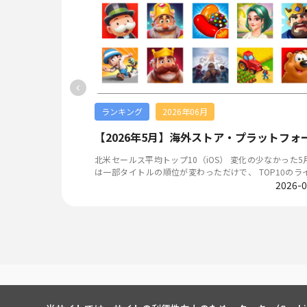
長を支援する各種リリ
レイヤーは無人島を舞台に「ドリーム・パーク」の完成
えて、以前公開された
ームリストは国家新聞出版署の公式ウェブサイトで確
す。発表ではSteam版のリリース決定も明らかにされ、
ement/灰境行者」がス
る。国産ゲーム版号リストのリンク:https://www.nppa.g
での没入プレイとスマートフォン版とのデータ同期に対
ムでは、韓国発大型M
n/bsfw/jggs/yxspjg/gcwlyxspxx/202605/t20260526_99
予定。累計事前登録者数は130万人を突破し、達成報酬
ジーゲーム「NorthGa
html海外ゲーム版号リストのリンク:https://www.nppa.g
ドラゴンズ』で「コー
ガチャチケット等が追加されている。 画像出典：カバー
国産ゲーム版号リスト
n/bsfw/jggs/yxspjg/jkwlyxspxx/202601/t20260126_94
日10:00より実施する
株式会社 プレスリリース 『デジモンUP』7月15日リリー
jggs/yxspjg/gcwlyx
html ▲左）Netease Gameの新作「詭影蔵峰」はPC/スマホ
‹
ス決定、事前登録100万人を突破 バンダイナムコエンターテイ
.html海外ゲーム版号リスト
2種類の国産版号を取得 右）Tencent Gamesがパブリ
とアッシュ&Zi-オル
ンメントは、App Store／Google Play向け新作スマー
ggs/yxspjg/jkwlyxs
予定の二次元スマホゲーム「Chasing Kaleidorider」はP
イトメアフレームと共
アプリ『デジモンUP』のリリース日を2026年7月15日
ホ2種類の国産版号を取得 ▲左）Nuverse(ButyDance)のPart
ランキング
2026年06月
コラボダンジョンは降
に決定したと発表した。 リリース日は7月8日に公式Xで発表さ
ーム「奥星熱浪」はス
yGame「ATOM」はPC/スマホ2種類の国産版号を取得 
ンジなど多彩な内容を
れ、翌9日には事前登録者数100万人突破が告知された。1
ent Gamesが昨年
マホゲーム「Shadow Fight Arena」の簡体字版は海外
しいオフィスを開設
に「アッシュ」が初登
人達成報酬として、ゲーム開始時に全ユーザーへバディ
 Engagement/灰
得 情報出典：新聞出版署 画像出典：TapTap Tencent G
交換所も登場する。
「八神太一＆アグモン」、サポーターデジモン「ゲッ
を追加で取得 ▲
amesは2026年新作発表会を開催 5月27日、Tencent Gamesは
北米セールス平均トップ10（iOS） 変化の少なかった5月 5月
ン」「ヌメモン」、各種ガシャチケット、デジエメラルド3
端末の海外ゲーム版号を
オンラインで2026年新作発表会を開催した。今年の発表
は一部タイトルの順位が変わっただけで、 TOP10のラ
0個などを配布する。本作はデジモンの育成とバトルを
はスマホとPC2種類の海
心は新作よりもむしろ「Evergreen Game」に置かれて
のソーシャルゲームお
2026-07-21
プは先月と同じだった。全体的に変化が少なかった。 北
2026-0
縦画面RPGで、ドット絵は全て新規描き下ろし。デジヴ
会場で紹介されたタイトルは計42本であった。その中に
いる。Sheba Jo
米セールス平均トップ10（Android） 変化の少なかったTOP10
アニメ『弱虫ペダル』
やカードゲームなどのデジモン要素も登場する。 画像出
onor Of Kings」や「PUBG Mobile」、「Dungeon & Fig
しており、本社はサウ
App Storeと同じで、5月のGoogle Playも一部タイト
弱虫ペダル レゾナン
典：『デジモンUP』公式HP／公式X モンスト×「呪術廻
といった長年運営されているタイトルが最も多くスポッ
バイに置かれている。
が変わっただけで、 TOP10のラインナップは先月と同
。 本作はTV
戦」コラボ第3弾、7月14日より開催 MIXIは『モンスタースト
ー小説「Lord of M
トを浴びていた。新作では「Virtual Circle」、「異人
し、国際市場向けのカ
た。 韓国セールス平均トップ10（iOS） 「SPORTS FC O
ドレースゲームで、ジ
ライク』において、TVアニメ「呪術廻戦」とのコラボレ
得して開発した新作を初め
「Animula Nook」、「ARC Raiders」など計15タイト
方、12名で構成され
nline M」がTOP10に復帰 サッカークラブ運営シミュレーショ
Google Playに加
ン第3弾を2026年7月14日（火）12時より開催すると
d of Mysterie
の進捗発表があり、詳細を以下の表にまとめた。Tencent 
ーシャルゲームにおけ
ンゲーム「SPORTS FC Online M」が2月ぶりにTOP10
リリースを記
た。 コラボ第3弾では、期間限定ガチャに「乙骨憂太」「脹
やキャラクターデザイ
esは中国ゲーム市場の最大手として豊富な品揃えを示し
バー開発を担当してい
た。その他の9タイトルは4月と同じだった。 韓国セール
無料となる各種イベン
相」「禪院真希」「パンダ」「髙羽史彦」が登場。コラ
r Gamesは原作小説
情報整理：LIVEOPSIS NetEase Gamesは2026年新作発表
ス平均トップ10（Android） 「Wuthering Waves」と「GODD
アカウントでは総北高
ストには「黄櫨折」「レジィ・スター」「羽生＆羽場」
再現し、イギリス風の
会を開催 毎年恒例となった、5月20日に開催されているNetEas
ESS OF VICTORY: NIKKE」がTOP10に復帰 5月はゲームジャン
寄せ書きサイン色紙が
亨子」「禪院直哉」「日車寛見」が登場する。既存キャ
の特徴だと公表した。
e Games新作発表会が今年もオンラインで開催されたが