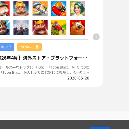
同時に、10名にテスト参加資格、10名にアクリルスタンド
ョン改修などのアップ
れた作品で、プレイヤーが美術品や骨董品などを競売にか
（西木木遊戯） 【Steamタイトルページ】 https://store.steam
たるプレゼントキャンペーンも開催し、フォロワー数を伸
典：『Fate/Grand Order』公
自分の収蔵品の数をどんどん増やしていくことが基本のプ
powered.com/app
LIVEOPSIS「X フォ
刃』コラボ第2弾を開始 2026年8月2日、NetEase Gam
モードとなる。ゲーム内に登場するキャラクターは、それ
イヤーに極めて高い自由度
ロワーランキング」で確認できます。
ルロイヤルゲーム『
がスキルを持ち、そのスキルをオークションで適切に使用
ープンワールドゲー
の刃』とのコラボレーシ
ことで、より低価格でアイテムを購入できるのが本作の特
を提供している。 
ラボでは、「無限城
クションをプレイモードとしてい
し、豊富な武器を使
›
モード「無限城激闘
国市場でも非常に独特な作品である ▲本作に登場し
本作の基本プレイは
限城を舞台に、「呼
るキャラクターは、オークションで使える才能をそれぞれ
おり、公開された情
体験できる。また、
TapTap 烏托（Wu-Tuo） ＜着せ
る。 ▲「Nice City」公式キービジュアル ▲「Nice City」
ンキング
2026年05月
ランキング
2
善逸、嘴平伊之助、
烏托（Wu-Tuo）Wu-Bao-Studio（烏宝スタジオ） 【公
の実機プレイ画面 画像出典：Steam Cozy Island ＜ライ
車両、殿堂アイテム
ト】未開設【公式Weibo】未開設 縦画面を使用し
フシミュレーション＞Cozy Is
【2026年4月】海外ストア・プラットフォームランキング
イベント参加によって
キャラクターの着せ替えを中心とする女性向け作品 本作は
イトルページ】 https://
相当のガチャ機会を
ラクターカスタマイズ、自由なホーム装飾、そしてインテ
00/_/ 【公式Weibo】未開設 島を
ス平均トップ10（iOS） 「Toon Blast」がTOP10に
北米セールス平均トップ10（iOS）
間は2026年9月2日までとなって
ェントなストーリー生成を融合させた、没入感のあるクリ
楽しむことができるカジュアルゲ
は一部タイトルの順位
e Interactive Entert
ティブプラットフォームである。自由度の高いカスタマイ
ミュレーションゲー
唯一の変動となった。 北米セールス平均トップ1
2026-05-20
トルは5月と同じだった。 北米セールス平均ト
Dream! Our No
ステムと数百種類の衣装・アクセサリーにより、プレイヤ
釣りをしたり、宝探
al Kingdom」がTOP10に復帰 「MONOP
ndroid） 変化の少なかったTOP10 App Storeと同じで、6月の
26年8月3日、ブシ
キャラクターのビジュアルイメージを作成し、キャラクタ
んびり穏やかな生活
 GO!」が1位をキープ。「Royal Kingdom」がTOP10に復
Google Playも
『BanG Dream!
マイホームの中で生活や休憩、交流を行うことで、静かな
応している作品である。 ▲「Cozy Island」公
を記録した。 韓国セールス平均トップ10（iO
のラインナップは5月と同じだっ
ーバル100万人を突破したと発表
感を与える。 ▲本作は可愛いらしい雰囲気のア
アル ▲「Cozy Island」の実機プレイ画面 画像出典：Ste
ップ10（iOS） 新作「SOL: Enchant」がTOP10に初ランクイン
達成報酬として、正
ジュアルと縦画面を使用した女性向け作品 画像出典:T
am 三国 火鳳燎原（San-Guo-Huo-Feng-Liao-Yuan） ＜SRP
ル市場で配信を開始したアクションRPG「MONGIL:STAR
新作「SOL: Ench
ンパス」Season
シミュレーション
G＞三国 火鳳燎原（San-Gu
VE」がTOP10に初ランクインし、10位を記録した。さら
を記録した。サーバ
たこの100万人突破
会社（After Inc.）Ndemic Creations 【公式サイト】
mes（哔哩哔哩遊戯） 【公式サイト】https://www.biligam
oyal Match」もTOP10に復帰。 韓国セールス平
と自由な経済システ
酬キャンペーンを開始した。 本作は「BanG
式Weibo】未開設 PC端末で人気を集めた、文明
om/detail/?id=11
Android） 新作「MONGIL:STAR DIVE」が初ラン
市場で配信をスタートし
リ！）」プロジェクト
シミュレーションする作品 本作はSteamで人気を集め
u/5329420011 人気三国漫画から生まれたIPゲーム 本作は
VE」が4月のTO
ルス平均トップ10 （Android） 「ODIN : V
「Ave Mujica
品の公式スマホ版で、戦略シミュレーション、サバイバル
中国現地で人気を誇