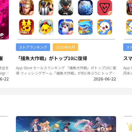
,94
スランキングで1位を獲得、22日にはiOS／Android合計で100
ズ』
定して
万ダウンロードを突破したと発表された。本作は新主人公・汐
クラ
ネスデ
沢陽が監督の立場からチームを導いていく育成シミュレーショ
く配
での3
ンで、試合はコマンド選択のみで進行する。正式配信と同時に
明か
0万人
WEBストアを開設したほか、コンシューマー向けタイトル『イ
ィズ
ナズマイレブン 英雄たちのヴィクトリーロード』との連動企
ーが
バンダ
画、新宿駅の大型壁面広告、渋谷・新宿エリアでのアドトラッ
ォロ
スとい
ク走行も実施されている。また、イナズマイレブンのキャラク
公開
mes、
ターがサッカー日本代表のユニフォームを身にまとう「日本代
※そのほかの事前登録タイトルは、LIVEOPSIS「事前登録
ストアランキング
2026年06月
ス
ラットフ
表2026プロジェクト」が6月14日にスタートした。これに合わ
情報リスト
せて、サッカー日本代表のユニフォームをまとった円堂と鬼道
Xフォロワー数 『ホ
催
「捕魚大作戦」がトップ10に復帰
スマ
企業の出
が、期間限定キャラクターとしてゲーム内に登場することが明
効果でフォロ
ames
らかにされ、特別なメインビジュアルも公開されている。この
位を
発表会を
App Store セールスランキング 「捕魚大作戦」がトップ10に復
App St
I（Sh
企画は好評につき開催期間が7/21(火)4:59まで延長することも
と、
ree
帰 フィッシングゲーム「捕魚大作戦」が約1年ぶりにトップ10
月末に
AKER
発表されている。 画像出典：『イナズマイレブン クロ
は、
計42
6-22
に復帰し(前回トップ10にランクインしたのは2025年7月)、4月
2026-06-22
トッ
2B・
ス』公式Xより 『チェンソーマン』スマートフォンゲーム
トす
obil
に中国市場で人気上昇していた新作「Roco Kingdom:World」
スマ
いる。
化、MAPPA制作OPを公開 株式会社MAPPAは、6月19日(金)にM
いう
いるタイ
が先月の6位から5月は10位に下がり、人気はやや落ち着きを見
のランクイ
APPA公式YouTubeにて「ラインナップ発表会」をプレミア公
ーが
せている。 TapTap事前予約ランキング 「Sea of Remna
グ 「Hello Kitty My Dream Store」は、引き続き1位をキープ！
開。同社15周年にふさわしい数々の作品ラインナップが発表さ
ト画
nts」が3位に復帰！ 2026年第3四半期にリリースが決定した海
「He
l
れる中、『チェンソーマン』のスマートフォンゲーム化が発表
この
ase
洋冒険RPG「Sea of Remnants」がトップ10に復帰し、3位を
た一
『ho
された。この発表に合わせ、MAPPAが制作したゲーム用オープ
点で
峰」が
記録した。そのほか、5月に第2回CBTを実施したMMORPG「L
之王」
ドリ」）
ニングムービーも公開。オープニングテーマには、マキシマム
にP
なく謎
ord Of The Mysteries」が4位に、6月5日に配信スタートと発表
初ランクインした
 本
ザ ホルモンの「オール･ザ･リンチ･オール･ザ･ミンチ（ALL TH
開始
らのア
された女性向け作品である「夜幕之下」が5位を記録。 飢
ル＞競
ォン向
E LYNCH!! ALL THE MINCE!!）」が採用されている。また同時に
た。
rtyGa
困荒野（Don‘t Starve: Newhome） ＜サバイバルRPG＞飢困荒
【公式
る。プ
ゲーム公式Xも新たに開設された。6月19日の公式発表では、正
分」
したゲ
野（Don‘t Starve: Newhome）Tencent Games（腾讯遊戯）
を基本の