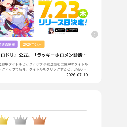
›
前登録情報
2026年07月
業界サマリー
『ホロドリ』公式、「ラッキーホロメン診断」効果でフォロワー大幅増
中タイトルピックアップ 事前登録を実施中のタイトル
【2026年7月28
ックアップで紹介。タイトルをクリックすると、LIVEOPSI
ト「ChinaJoy 
細（登録方法や特典など）を確認できる。 6月事前登録
2026-07-10
新動向が発表された。ま
年6月の事前登録開始タイトルは25タイト
rder』11周年に
そのうち4タイトルが配信済み。◼️『Aniimo（アニモ）』
『鬼滅の刃』コラボ、『
プンワールドを舞台に不思議な生物「アニモ」を集めて冒
ある『BanG Dream
るモンスター収集RPG。事前登録開始と同時に日本国内初
万人突破など、IP関連ニュー
BT開催も発表され、モンスターたちのかわいさはもちろ
ュース ※：本記事はプレスリリース・提携ニュースメディ
広大なワールドや細かくカスタムできるキャラメイク要素
アを参考に作成 「ChinaJoy 2026」開幕、中国上半期ゲー
目されている。 PC、モバイル、家庭用ゲーム機で楽しむ
ム市場は前年比12%超成長 中国最大級のゲーム
のできるクロスプラットフォーム対応のタイトルで、グロ
タメイベント「Chin
ル事前登録者数は1,500万人、公式Xのフォロワー数は2万
た。 「ChinaJoy」は「東京ゲームショウ」「gamescom」と
突破している。◼️『ディズニー スパークリンク・スター
並び世界3大ゲーム