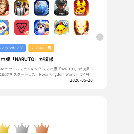
ディズニーの新作モバイルゲームで、「夢を叶えるスパー
ゲームイベントである
イダー育成ADV」。『魔法使いの約束』など人気ADVを多
新国際博覧中心で開催さ
信する株式会社colyが手がけており、ゲーム内容の詳細は
AI」。39の国と地
されていないものの、『ツイステ』と同じような形で、デ
BtoCホールは35
ニーキャラクターをモチーフとしたオリジナルキャラクタ
は500社以上（海外
登場すると予想される。注目度はすさまじく、公式Xのフ
00本以上のタイトルが出展され
›
ワー数はすでに15万人近くまで増加。ティザービジュアル
年1-6月中国ゲー
のポストは3.1万リポスト、7.6万いいねを記録している。
市場規模が1884.5
され、中国ゲーム市
トアランキング
2026年05月
ストアランキング
」で確認できます。 2026年6月度事前登録アプリ
された。 「ChinaJoy 2026」公式HP（スクリーンショッ
ロドリ』公式、「ラッキーホロメン診断」
ト） 『Fate/Grand Order』11周年、記念サーヴァントや10大
ホ版「NARUTO」が復帰
「BangBang 
ワー大幅増 4月から3ヶ月連続で増減ランキング1
キャンペーンなど最新情報を発表 2026年
獲得した『ホロライブドリームス』は、約1.8万人増加
Grand Order カ
ore セールスランキング スマホ版「NARUTO」が復帰 3
App Store セールスランキング 「BangBa
先月とほぼ同じ増加率を記録した。特に効果を見せたの
and Order』
配信をスタートした「Roco Kingdom:World」は4月も
プ10に復帰 「BangBang Survivor」が約1年ぶりにトップ10に
対象ポストをリポストまたは対象の画像をタップしてポス
は、8月1日・2日に
プ10に安定してランクインし、5位を記録した。一方で、
2026-05-20
復帰したことが6月
ると、自動で診断結果が届く「ラッキーホロメン診断」と
ate/Grand Order F
ホ版「NARUTO」が1年ぶりにトップ10に復帰した（前回
ップ10にランクイン
企画で、 6日から20日まで開催された。多くの所属ライバ
～」のメインステー
ンは2025年2月）。 TapTap事前予約ランキン
っただけで、その他のタ
企画をシェアしたことに加え、診断結果として届くイラス
ップデートや11周
Tap事前予約ランキング 「Silent Whispers」が1位に躍
像をコンプリートしたいというファンの動きも後押しし、
の情報が公開された。 ゲーム内では、新たな★5サーヴ
llo Kitty My Dream Store」が引き続き1位をキープしてい
hosaur Gamesの大
期間だけでフォロワー数が約1.3万人増加した。7月1日時
「ハサン・サッバー
方で、オークションをプレイモードとしている新作「競拍
が1位に躍進し、モ
のフォロワー数は22.1万人となっている。また、6月26日
ップ召喚を開始したほ
とPC端末で人気を集めた「After Inc.」の公式スマホ版が
ワールドRPG「Ani
C向けクローズドβテスト「二分法テスト」の参加者募集を
デスティニーオーダ
。 競拍之王（King Of Biding） ＜パズ
BT2を実施予定の「Ho
した『白銀の城』が、増減ランキング3位にランクインし
念福袋召喚、配信番
拍之王（King Of Biding）LingZhu Network(霊豚科技)
た。夏休み期間にC
参加者募集開始を記念して、抽選で「えらべるPay1万円
記念クエスト、学園
サイト】未開設【公式Weibo】未開設 オークション
トレンドを示した。 善良都市（Nice City） ＜オープンワ
やテスト参加資格などが当たるキャンペーンを3日間開
常設コンテンツやサ
プレイモードとした作品 本作は独特なアイディアから
ールドシューティング＞善