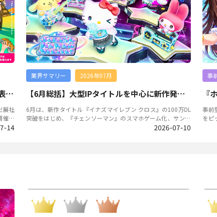
業界サマリー
2026年07月
事
TGS2026出展社公開、新作・IPコラボの発表が相次ぐ
【6月総括】大型IPタイトルを中心に新作発表などの話題が相次ぐ
出展社
6月は、新作タイトル『イナズマイレブン クロス』の100万DL
事前登録
開催と
突破をはじめ、『チェンソーマン』のスマホゲーム化、サンリ
をピ
ホゲー
7-14
オ初のスマホゲーム発表のほか、中国発タイトル『NTE』はア
2026-07-10
Sで詳
『デジモ
ップデート後に単日売上過去最高を記録するなどスマホゲーム
開始タイトル 2026
ンスタ
関連の話題が続いた。また「Summer Game Fest 2026」では
ル。
の完全
大型IPタイトルの発表が相次いでおこなわれるなど、IPを軸と
オー
など、
した業界の動きが目立った月となった。 主なゲーム業界ニ
険す
ュース ※：本記事はプレスリリース・提携ニュースメディ
のC
アを参考に作成 『イナズマイレブン クロス』配信、100万D
ん、
L・ストア首位を記録 『イナズマイレブン クロス』は株式会社
も注
レベルファイブと株式会社Aiming共同開発の『イナズマイレブ
こと
た。開
ン』シリーズのスマートフォン向け最新作。6月9日に配信が開
ーバ
始され、20日にはApp Storeのゲームジャンルにおけるセール
人を