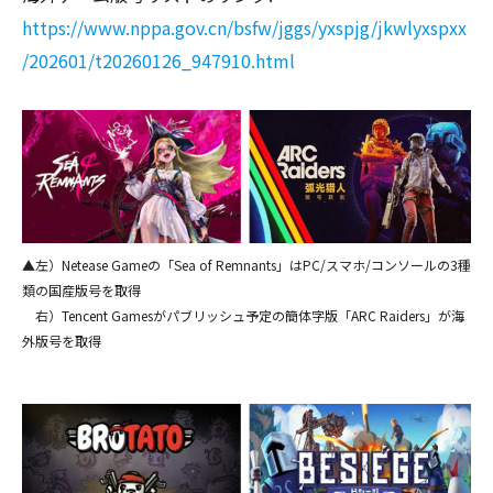
https://www.nppa.gov.cn/bsfw/jggs/yxspjg/jkwlyxspxx
/202601/t20260126_947910.html
▲左）Netease Gameの「Sea of Remnants」はPC/スマホ/コンソールの3種
類の国産版号を取得
右）Tencent Gamesがパブリッシュ予定の簡体字版「ARC Raiders」が海
外版号を取得