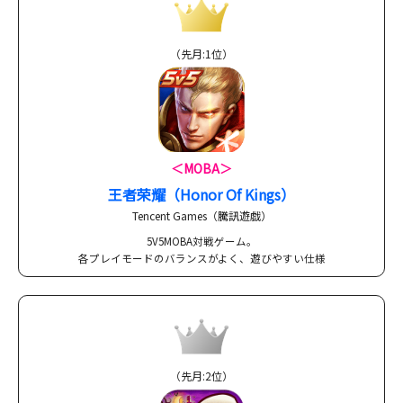
（先月:1位）
＜MOBA＞
王者荣耀（Honor Of Kings）
Tencent Games（騰訊遊戯）
5V5MOBA対戦ゲーム。
各プレイモードのバランスがよく、遊びやすい仕様
（先月:2位）