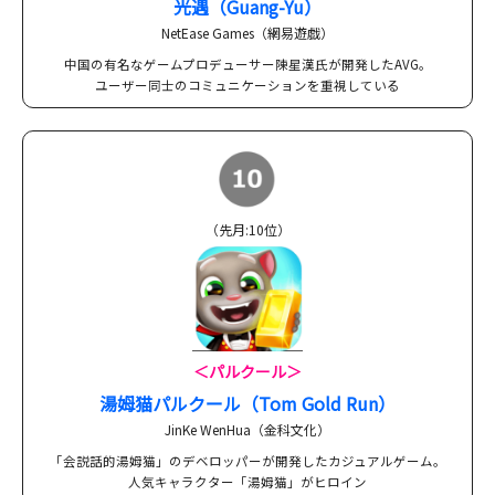
光遇（Guang-Yu）
NetEase Games（網易遊戯）
中国の有名なゲームプロデューサー陳星漢氏が開発したAVG。
ユーザー同士のコミュニケーションを重視している
（先月:10位）
＜パルクール＞
湯姆猫パルクール（Tom Gold Run）
JinKe WenHua（金科文化）
「会説話的湯姆猫」のデベロッパーが開発したカジュアルゲーム。
人気キャラクター「湯姆猫」がヒロイン