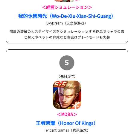
＜経営シミュレーション＞
我的休閑時光（Wo-De-Xiu-Xian-Shi-Guang）
SkyDream（天之梦游戏）
部屋の装飾のカスタイマイズをシミュレーションする作品でキャラの着
せ替えやペットの育成など豊富はプレイモードも実装
（先月:5位）
＜MOBA＞
王者荣耀（Honor Of Kings）
Tencent Games（腾讯游戏）