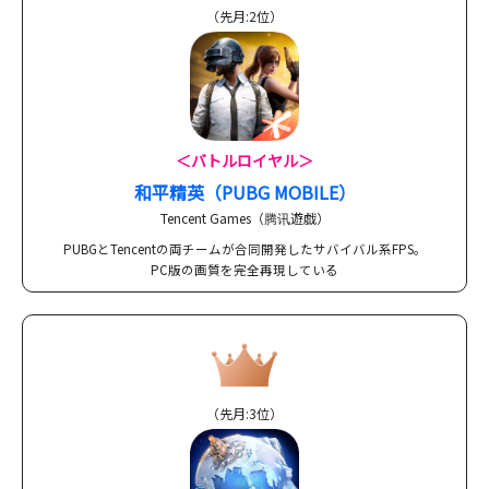
（先月:2位）
＜バトルロイヤル＞
和平精英（PUBG MOBILE）
Tencent Games（腾讯遊戯）
PUBGとTencentの両チームが合同開発したサバイバル系FPS。
PC版の画質を完全再現している
（先月:3位）