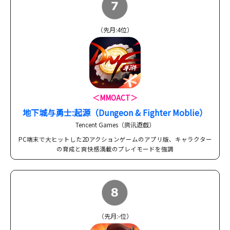
（先月:4位）
＜MMOACT＞
地下城与勇士:起源（Dungeon & Fighter Moblie）
Tencent Games（腾讯遊戯）
PC端末で大ヒットした2Dアクションゲームのアプリ版、キャラクター
の育成と爽快感満載のプレイモードを強調
（先月:-位）