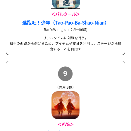
＜パルクール＞
逃跑吧！少年（Tao-Pao-Ba-Shao-Nian）
BaoYiWangLuo（抱一網絡)
リアルタイムに対戦を行う。
相手の追跡から逃げるため、アイテムや変身を利用し、ステージから脱
出することを目指す
（先月:9位）
＜AVG＞