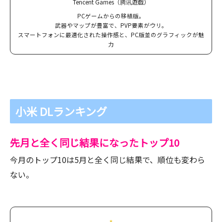
Tencent Games（腾讯遊戯）
PCゲームからの移植版。
武器やマップが豊富で、PVP要素がウリ。
スマートフォンに最適化された操作感と、PC版並のグラフィックが魅
力
小米 DLランキング
先月と全く同じ結果になったトップ10
今月のトップ10は5月と全く同じ結果で、順位も変わら
ない。