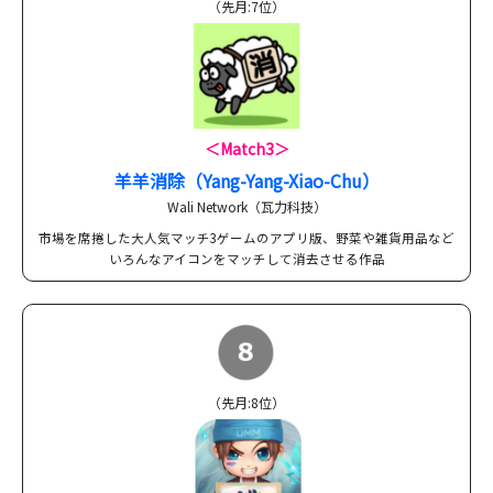
（先月:7位）
＜Match3＞
羊羊消除（Yang-Yang-Xiao-Chu）
Wali Network（瓦力科技）
市場を席捲した大人気マッチ3ゲームのアプリ版、野菜や雑貨用品など
いろんなアイコンをマッチして消去させる作品
（先月:8位）