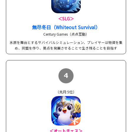
＜SLG＞
無尽冬日（Whiteout Survival）
Century Games（点点互動）
氷原を舞台とするサバイバルシミュレーション、プレイヤーは物資を集
め、同盟を作り、拠点を発展させることで生き残ることを目指す
（先月:5位）
＜オートチェス＞