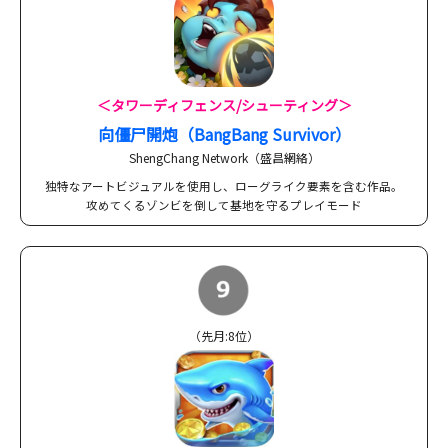
＜タワーディフェンス/シューティング＞
向僵尸開炮（BangBang Survivor）
ShengChang Network（盛昌網絡）
独特なアートビジュアルを使用し、ローグライク要素を含む作品。
攻めてくるゾンビを倒して基地を守るプレイモード
（先月:8位）