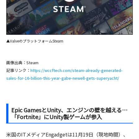
▲ValveのプラットフォームSteam
画像出典：Steam
記事リンク：
https://wccftech.com/steam-already-generated-
sales-for-16-billion-this-year-gabe-newell-gets-superyacht/
Epic GamesとUnity、エンジンの壁を越える…
「Fortnite」にUnity製ゲームが参入
米国のITメディアEngadgetは11月19日（現地時間）、