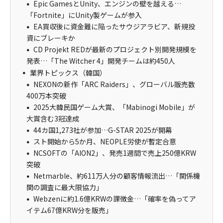
Epic GamesとUnity、エンジンの壁を越える…
「Fortnite」にUnity製ゲームが参入
EA買収後に資金難に陥ったサウジアラビア、新規投
資にブレーキか
CD Projekt REDが最新のプロジェクト別開発規模を
発表…「The Witcher 4」開発チームは約450人
業界トピックス（韓国）
NEXONの新作「ARC Raiders」、グローバル販売数
400万本突破
2025大韓民国ゲーム大賞、「Mabinogi Mobile」が
大賞含む3冠達成
44カ国1,273社が参加…G-STAR 2025が開幕
スト開始から5か月、NEOPLE労使が暫定合意
NCSOFTの「AION2」、発売1週間で売上250億KRW
突破
Netmarble、約611万人分の顧客情報流出…「関係機
関の調査に最大限協力」
Webzenに約1.6億KRWの課徴金…「確率を偽ってア
イテム67億KRW分を販売」