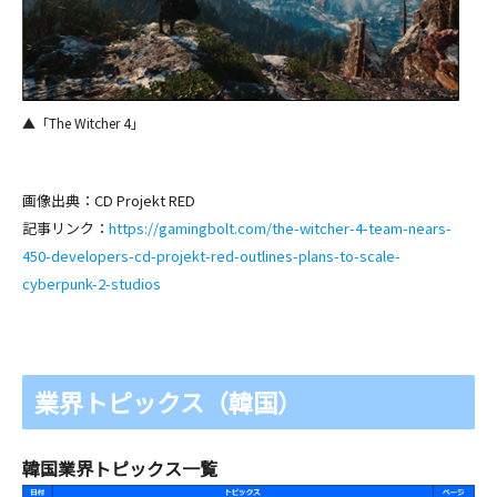
▲「The Witcher 4」
画像出典：CD Projekt RED
記事リンク：
https://gamingbolt.com/the-witcher-4-team-nears-
450-developers-cd-projekt-red-outlines-plans-to-scale-
cyberpunk-2-studios
業界トピックス（韓国）
韓国業界トピックス一覧