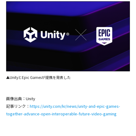
▲UnityとEpic Gamesが提携を発表した
画像出典：Unity
記事リンク：
https://unity.com/kr/news/unity-and-epic-games-
together-advance-open-interoperable-future-video-gaming