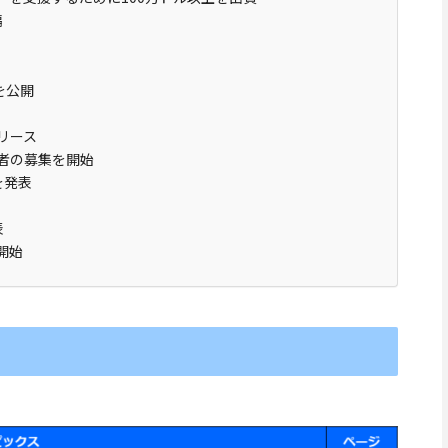
編
Vを公開
リリース
T参加者の募集を開始
」を発表
表
ス開始