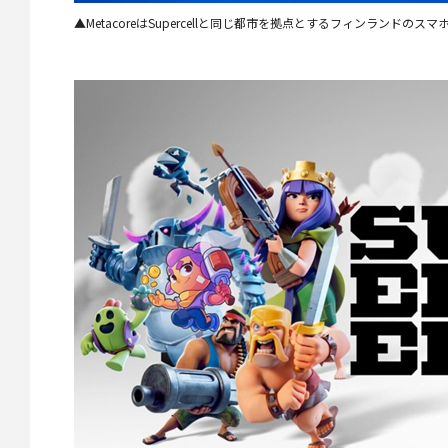
▲MetacoreはSupercellと同じ都市を拠点とするフィンランドの