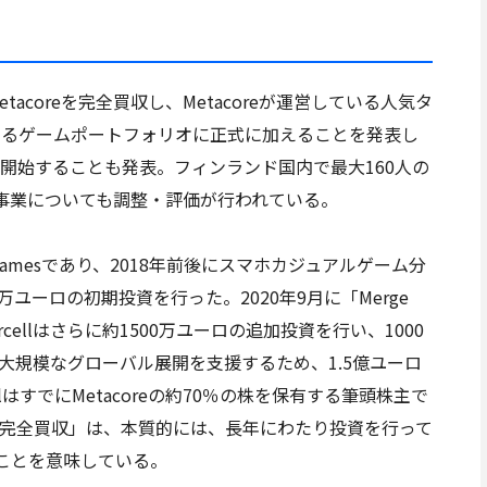
tacoreを完全買収し、Metacoreが運営している人気タ
の長期運営するゲームポートフォリオに正式に加えることを発表し
編を開始することも発表。フィンランド国内で最大160人の
事業についても調整・評価が行われている。
ar Gamesであり、2018年前後にスマホカジュアルゲーム分
0万ユーロの初期投資を行った。2020年9月に「Merge
rcellはさらに約1500万ユーロの追加投資を行い、1000
大規模なグローバル展開を支援するため、1.5億ユーロ
lはすでにMetacoreの約70％の株を保有する筆頭株主で
「完全買収」は、本質的には、長年にわたり投資を行って
ことを意味している。