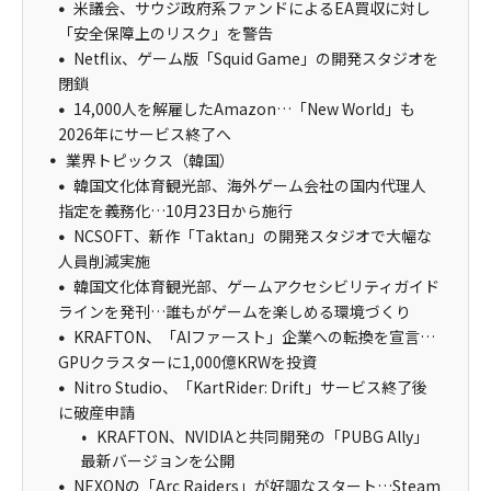
米議会、サウジ政府系ファンドによるEA買収に対し
「安全保障上のリスク」を警告
Netflix、ゲーム版「Squid Game」の開発スタジオを
閉鎖
14,000人を解雇したAmazon…「New World」も
2026年にサービス終了へ
業界トピックス（韓国）
韓国文化体育観光部、海外ゲーム会社の国内代理人
指定を義務化…10月23日から施行
NCSOFT、新作「Taktan」の開発スタジオで大幅な
人員削減実施
韓国文化体育観光部、ゲームアクセシビリティガイド
ラインを発刊…誰もがゲームを楽しめる環境づくり
KRAFTON、「AIファースト」企業への転換を宣言…
GPUクラスターに1,000億KRWを投資
Nitro Studio、「KartRider: Drift」サービス終了後
に破産申請
KRAFTON、NVIDIAと共同開発の「PUBG Ally」
最新バージョンを公開
NEXONの「Arc Raiders」が好調なスタート…Steam