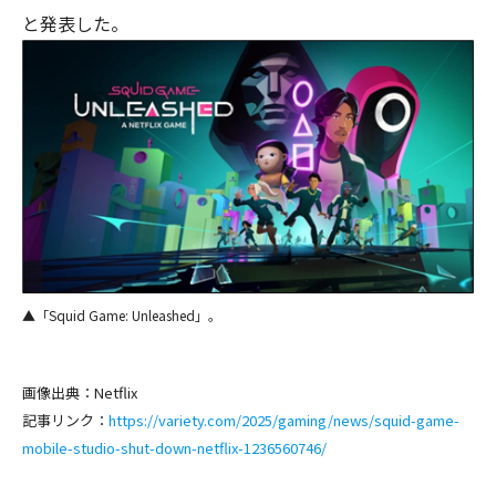
と発表した。
▲「Squid Game: Unleashed」。
画像出典：Netflix
記事リンク：
https://variety.com/2025/gaming/news/squid-game-
mobile-studio-shut-down-netflix-1236560746/