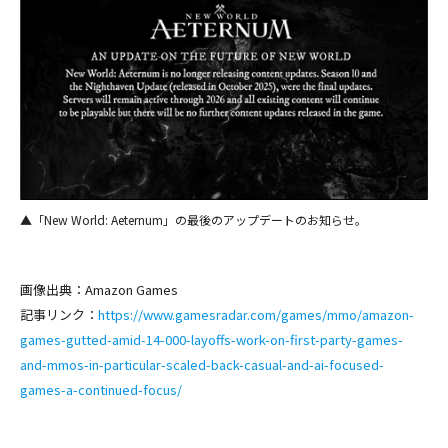
▲「New World: Aeternum」の最後のアップデートのお知らせ。
画像出典：Amazon Games
記事リンク：
https://www.gamesradar.com/games/mmo/amazon-
games-gutted-amid-14-000-layoffs-work-on-first-party-games-
and-mmos-in-particular-scaled-back-casual-and-ai-focused-
games-a-continued-focus/