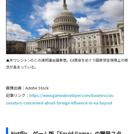
▲米ワシントンD.C.の連邦議会議事堂。EA買収をめぐり国家安全保障上の懸
念が高まっている。
画像出典：Adobe Stock
記事リンク：
https://www.gamedeveloper.com/business/us-
senators-concerned-about-foreign-influence-in-ea-buyout
Netflix、ゲーム版「Squid Game」の開発スタ