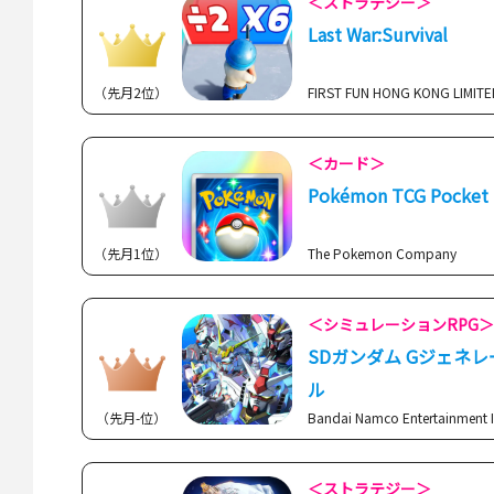
＜ストラテジー＞
Last War:Survival
（先月2位）
FIRST FUN HONG KONG LIMITE
＜カード＞
Pokémon TCG Pocket
（先月1位）
The Pokemon Company
＜シミュレーションRPG
SDガンダム Gジェネ
ル
（先月-位）
Bandai Namco Entertainment I
＜ストラテジー＞