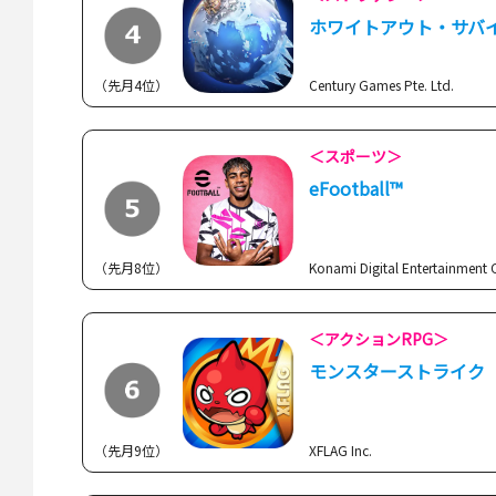
ホワイトアウト・サバ
（先月4位）
Century Games Pte. Ltd.
＜スポーツ＞
eFootball™
（先月8位）
Konami Digital Entertainment C
＜アクションRPG＞
モンスターストライク
（先月9位）
XFLAG Inc.