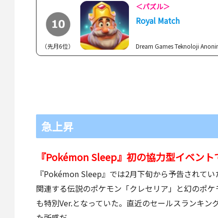
＜パズル＞
Royal Match
（先月6位）
Dream Games Teknoloji Anonim
急上昇
『Pokémon Sleep』初の協力型イベ
『Pokémon Sleep』では2月下旬から予告さ
関連する伝説のポケモン「クレセリア」と幻のポケ
も特別Ver.となっていた。直近のセールスランキン
た所感だ。