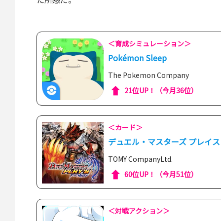
＜育成シミュレーション＞
Pokémon Sleep
The Pokemon Company
21位UP！（今月36位）
＜カード＞
デュエル・マスターズ プレイス
TOMY CompanyLtd.
60位UP！（今月51位）
＜対戦アクション＞