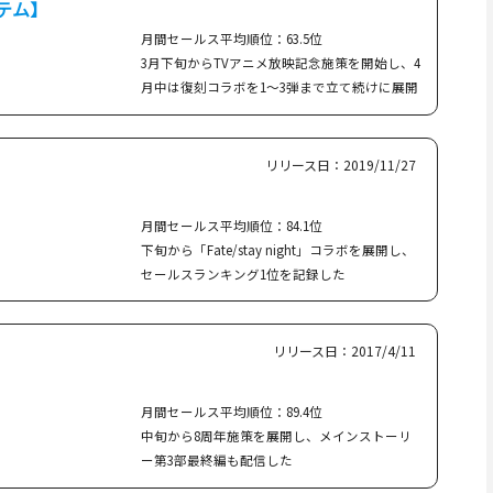
テム】
月間セールス平均順位：63.5位
3月下旬からTVアニメ放映記念施策を開始し、4
月中は復刻コラボを1〜3弾まで立て続けに展開
リリース日：2019/11/27
月間セールス平均順位：84.1位
下旬から「Fate/stay night」コラボを展開し、
セールスランキング1位を記録した
リリース日：2017/4/11
月間セールス平均順位：89.4位
中旬から8周年施策を展開し、メインストーリ
ー第3部最終編も配信した