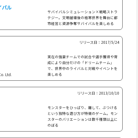
イバル
サバイバルシミュレーション×戦略ストラ
テジー。文明破壊後の極寒世界を舞台に都
市経営と資源争奪サバイバルを楽しめる
リリース日：2017/5/24
実在の強豪チームでの試合や選手獲得や育
成により自分だけの「ドリームチーム」
で、世界中のライバルと対戦やイベントを
o. Ltd.
楽しめる
リリース日：2013/10/10
モンスターをひっぱり、離して、ぶつける
という独特な遊び方が特徴のゲーム。モン
スターのバリエーションは数千種類以上に
のぼる