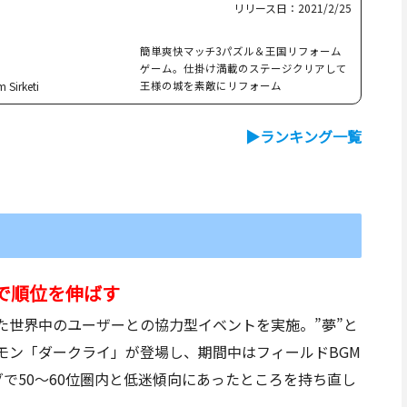
リリース日：2021/2/25
簡単爽快マッチ3パズル＆王国リフォーム
ゲーム。仕掛け満載のステージクリアして
 Sirketi
王様の城を素敵にリフォーム
▶︎ランキング一覧
ントで順位を伸ばす
れていた世界中のユーザーとの協力型イベントを実施。”夢”と
モン「ダークライ」が登場し、期間中はフィールドBGM
グで50〜60位圏内と低迷傾向にあったところを持ち直し