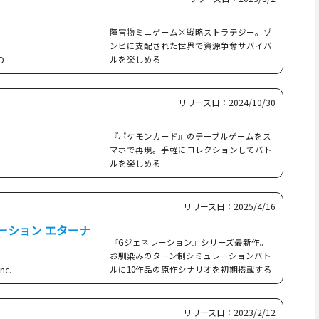
障害物ミニゲーム×戦略ストラテジー。ゾ
ンビに支配された世界で資源争奪サバイバ
D
ルを楽しめる
リリース日：2024/10/30
『ポケモンカード』のテーブルゲームをス
マホで再現。手軽にコレクションしてバト
ルを楽しめる
リリース日：2025/4/16
＞
レーション エターナ
『Gジェネレーション』シリーズ最新作。
お馴染みのターン制シミュレーションバト
nc.
ルに10作品の原作シナリオを初期搭載する
リリース日：2023/2/12