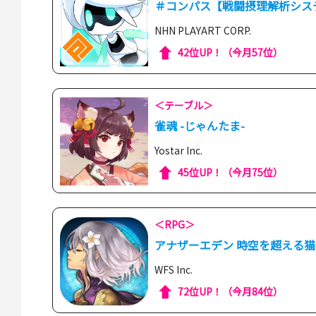
＃コンパス【戦闘摂理解析シス
NHN PLAYART CORP.
42位UP！（今月57位）
＜テーブル＞
雀魂 -じゃんたま-
Yostar Inc.
45位UP！（今月75位）
＜RPG＞
アナザーエデン 時空を超える猫
WFS Inc.
72位UP！（今月84位）