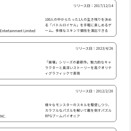
リリース日：2017/12/14
100人の中からたった1人の生き残りを決め
る「バトルロイヤル」を手軽に楽しめるゲ
 Entertainment Limited
ーム。多様なスキンで個性を演出できる
リリース日：2023/4/26
「崩壊」シリーズの最新作。魅力的なキャ
ラクターと奥深いストーリーを高クオリテ
ィグラフィックで表現
リリース日：2012/2/20
様々なモンスターのスキルを駆使しつつ、
カラフルなパズルを解いて敵を倒すパズル
INC.
RPGブームパイオニア