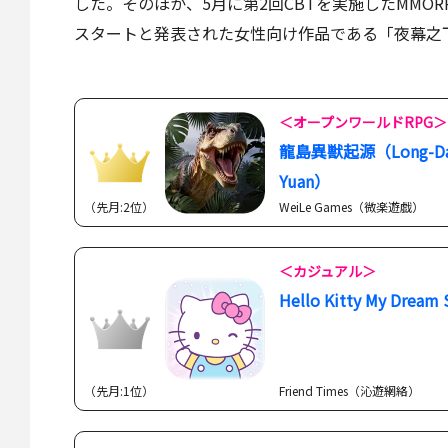
した。そのほか、5月に第2回CBTを実施したMMORPG「Lo
スタートと発表された女性向け作品である「夜幕之
＜オープンワールドRPG＞
龍島異獣起源（Long-Dao-
Yuan）
（先月:2位）
WeiLe Games（微楽遊戯）
＜カジュアル＞
Hello Kitty My Dream 
（先月:1位）
Friend Times（沁遊網絡）