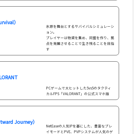
rvival）
氷原を舞台とするサバイバルシミュレーシ
ョン。
プレイヤーは物資を集め、同盟を作り、拠
点を発展させることで生き残ることを目指
す
ORANT
PCゲームで大ヒットした5vs5のタクティ
カルFPS「VALORANT」の公式スマホ版
ward Journey）
NetEaseの人気IPを基にした、豊富なプレ
イモードとPVE、PVPシステムが人気のゲ