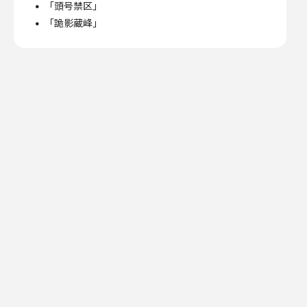
「頭号禁区」
「詭影蔵峰」