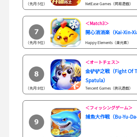
（先月:5位）
NetEase Games（网易遊戯）
＜Match3＞
開心消消楽（Kai-Xin-Xia
（先月:9位）
Happy Elements（楽元素）
＜オートチェス＞
金铲铲之戦（Fight Of Th
Spatula）
（先月:8位）
Tencent Games（腾讯遊戯）
＜フィッシングゲーム＞
捕魚大作戦（Bu-Yu-Da-