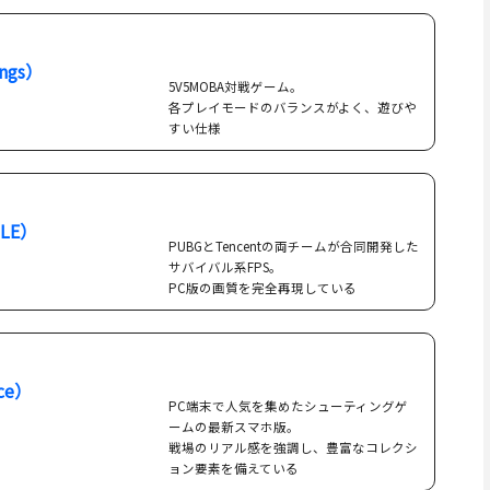
ngs）
5V5MOBA対戦ゲーム。
各プレイモードのバランスがよく、遊びや
すい仕様
LE）
PUBGとTencentの両チームが合同開発した
サバイバル系FPS。
PC版の画質を完全再現している
ce）
PC端末で人気を集めたシューティングゲ
ームの最新スマホ版。
戦場のリアル感を強調し、豊富なコレクシ
ョン要素を備えている