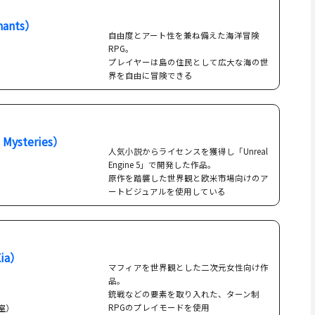
ants）
自由度とアート性を兼ね備えた海洋冒険
RPG。
プレイヤーは島の住民として広大な海の世
界を自由に冒険できる
Mysteries）
人気小説からライセンスを獲得し「Unreal
Engine 5」で開発した作品。
原作を踏襲した世界観と欧米市場向けのア
ートビジュアルを使用している
ia）
マフィアを世界観とした二次元女性向け作
品。
銃戦などの要素を取り入れた、ターン制
作室）
RPGのプレイモードを使用