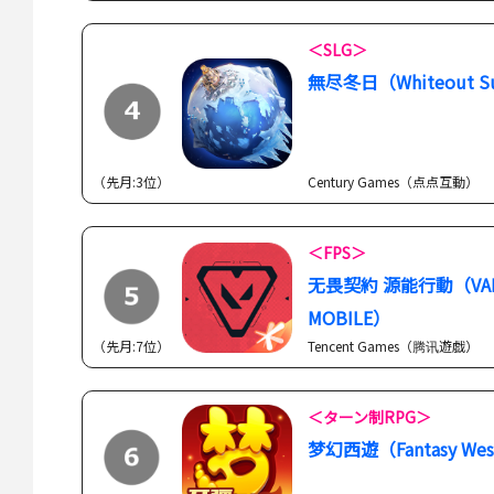
＜SLG＞
無尽冬日（Whiteout Su
（先月:3位）
Century Games（点点互動）
＜FPS＞
无畏契約 源能行動（VAL
MOBILE）
（先月:7位）
Tencent Games（腾讯遊戯）
＜ターン制RPG＞
梦幻西遊（Fantasy West