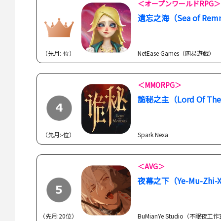
＜オープンワールドRPG＞
遺忘之海（Sea of Remn
（先月:-位）
NetEase Games（网易遊戯）
＜MMORPG＞
詭秘之主（Lord Of The 
（先月:-位）
Spark Nexa
＜AVG＞
夜幕之下（Ye-Mu-Zhi-X
（先月:20位）
BuMianYe Studio（不眠夜工