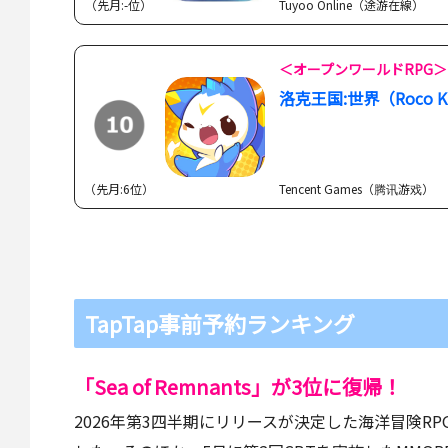
（先月:-位）
Tuyoo Online（途游在線）
＜オープンワールドRPG＞
洛克王国:世界（Roco Ki
（先月:6位）
Tencent Games（腾讯游戏）
TapTap事前予約ランキング
「Sea of Remnants」が3位に復帰！
2026年第3四半期にリリースが決定した海洋冒険RPG「S