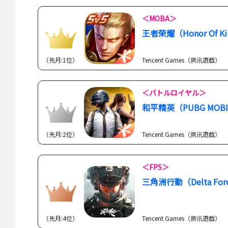
＜MOBA＞
王者荣耀（Honor Of Ki
（先月:1位）
Tencent Games（腾讯遊戯）
＜バトルロイヤル＞
和平精英（PUBG MOBI
（先月:2位）
Tencent Games（腾讯遊戯）
＜FPS＞
三角洲行動（Delta For
（先月:4位）
Tencent Games（腾讯遊戯）