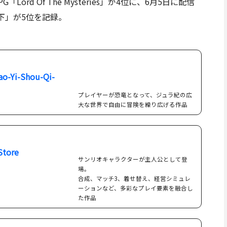
rd Of The Mysteries」が4位に、6月5日に配信
下」が5位を記録。
Yi-Shou-Qi-
プレイヤーが恐竜となって、ジュラ紀の広
大な世界で自由に冒険を繰り広げる作品
Store
サンリオキャラクターが主人公として登
場。
合成、マッチ3、着せ替え、経営シミュレ
ーションなど、多彩なプレイ要素を融合し
た作品