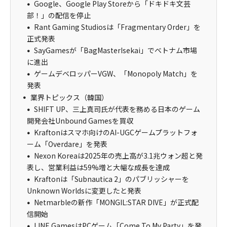
Google、Google Play Storeから「ドキドキ文芸
部！」の配信を停止
Rant Gaming Studiosは「Fragmentary Order」を
正式発表
SayGamesが「BagMasterIsekai」でベトナム市場
に進出
ゲームデベロッパーVGW、「Monopoly Match」を
発表
業界トピックス（韓国）
SHIFT UP、三上真司氏が代表を務める日本のゲーム
開発会社Unbound Gamesを買収
Kraftonはスマホ向けのAI-UGCゲームプラットフォ
ーム「Overdare」を発表
Nexon Koreaは2025年の売上高が3.1兆ウォン超と発
表し、営業利益は59%増と大幅な成長を達成
Kraftonは「Subnautica 2」のパブリッシャーを
Unknown Worldsに変更したと発表
Netmarbleの新作「MONGIL:STAR DIVE」が正式配
信開始
LINE GamesはPCゲーム「Come To My Party」を発